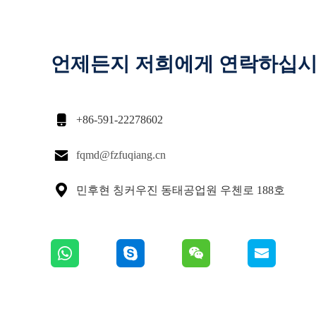
언제든지 저희에게 연락하십

+86-591-22278602

fqmd@fzfuqiang.cn

민후현 칭커우진 동태공업원 우첸로 188호