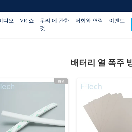
비디오
VR 쇼
우리 에 관한
저희와 연락
이벤트
것
배터리 열 폭주 
화면