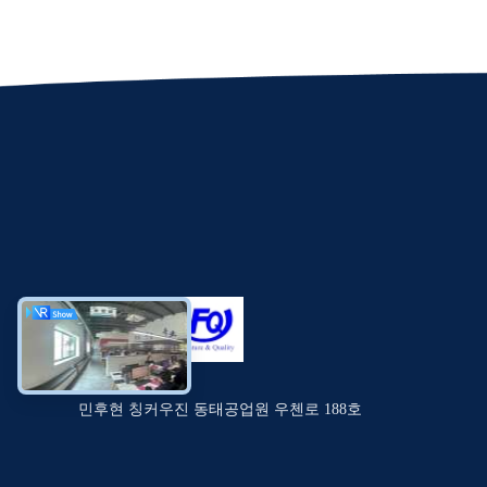
민후현 칭커우진 동태공업원 우첸로 188호