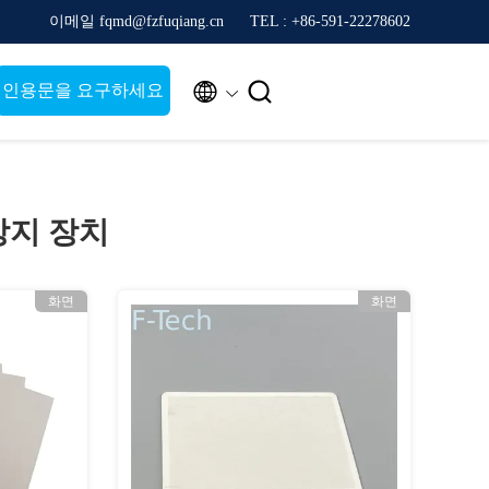
이메일 fqmd@fzfuqiang.cn
TEL : +86-591-22278602


인용문을 요구하세요
방지 장치
화면
화면