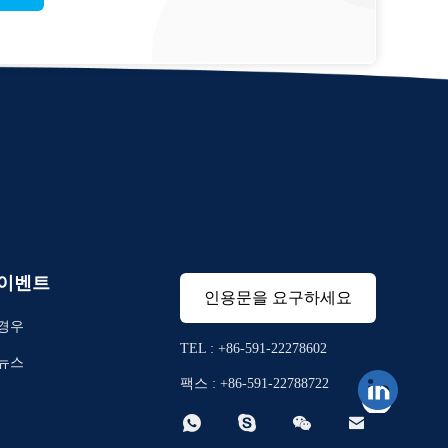
이벤트
인용문을 요구하세요
경우
TEL : +86-591-22278602
뉴스
팩스 : +86-591-22788722



