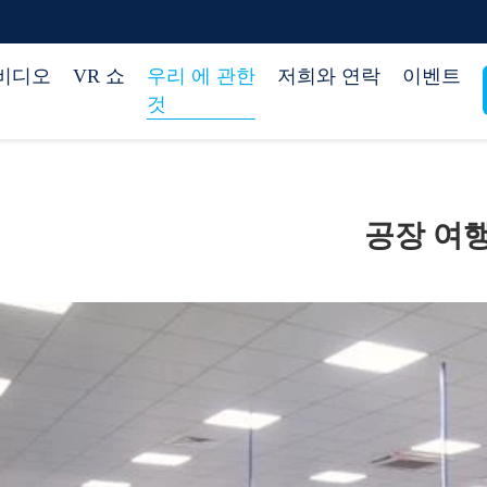
비디오
VR 쇼
우리 에 관한
저희와 연락
이벤트
것
공장 여