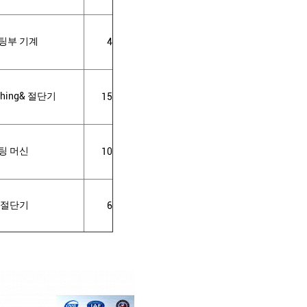
팅부 기계
4
ching& 절단기
15
팅 머신
10
 절단기
6