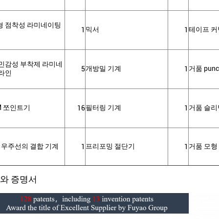
형 점착성 라미네이팅
믹서
테이프 커
1
1
민감성 부착제 라미네
개방밀 기계
거품 pun
5
1
 라인
M 쪼인트기
필터링 기계
거품 슬리
16
1
두 우주선의 결합 기계
프리포밍 절단기
거품 모형
1
1
와 증명서