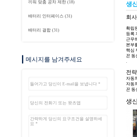
끼워 맞춤 공차 제한
(18)
생산
배터리 인터페이스
(31)
회사
확립된 
배터리 결합
(31)
등록 자
근무하
본부를
핵심 
꼰 동
메시지를 남겨주세요
.
전략
자동차
자동차
꼰 동
생산