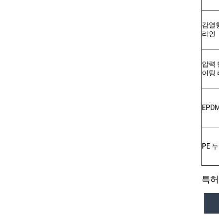
감열
라인
압력 
이팅
EPD
PE 
특허