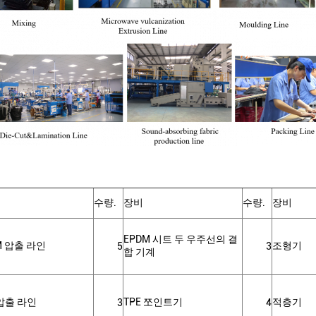
수량.
장비
수량.
장비
EPDM 시트 두 우주선의 결
M 압출 라인
조형기
5
3
합 기계
 압출 라인
TPE 쪼인트기
적층기
3
4