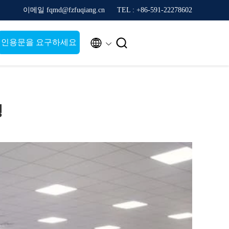
이메일 fqmd@fzfuqiang.cn
TEL : +86-591-22278602


인용문을 요구하세요
행