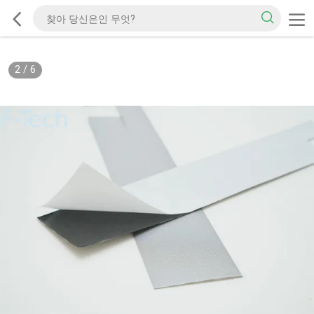
2
/
6