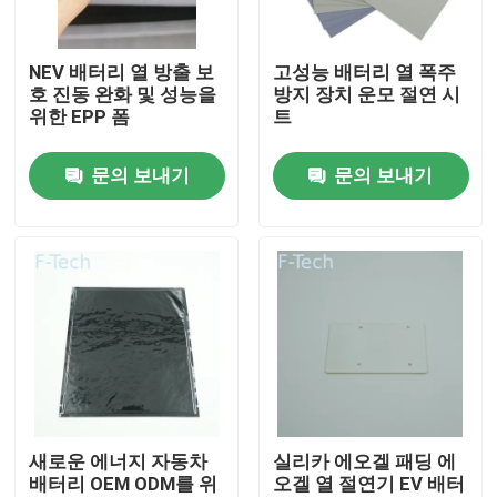
VR 쇼
NEV 배터리 열 방출 보
고성능 배터리 열 폭주
호 진동 완화 및 성능을
방지 장치 운모 절연 시
위한 EPP 폼
트
우리 에 관한 것
문의 보내기
문의 보내기
공장 투어
품질 관리
저희와 연락
뉴스
새로운 에너지 자동차
실리카 에오겔 패딩 에
배터리 OEM ODM를 위
오겔 열 절연기 EV 배터
사건