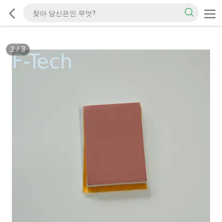
2
/
3