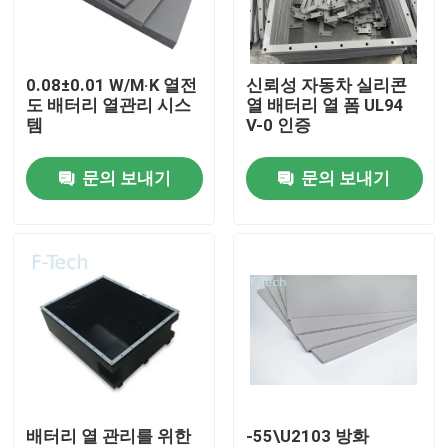
VR 쇼
0.08±0.01 W/M·K 열전
신뢰성 자동차 실리콘
도 배터리 열관리 시스
열 배터리 열 폼 UL94
우리 에 관한 것
템
V-0 인증
문의 보내기
문의 보내기
공장 투어
품질 관리
저희와 연락
뉴스
배터리 열 관리를 위한
-55\U2103 방화
사건