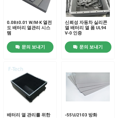
VR 쇼
0.08±0.01 W/M·K 열전
신뢰성 자동차 실리콘
도 배터리 열관리 시스
열 배터리 열 폼 UL94
우리 에 관한 것
템
V-0 인증
문의 보내기
문의 보내기
공장 투어
품질 관리
저희와 연락
뉴스
배터리 열 관리를 위한
-55\U2103 방화
사건