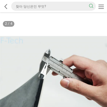
2
/
4