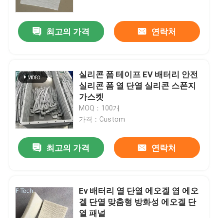
VR 쇼
최고의 가격
연락처
우리 에 관한 것
실리콘 폼 테이프 EV 배터리 안전
실리콘 폼 열 단열 실리콘 스폰지
공장 투어
가스켓
MOQ：100개
가격：Custom
품질 관리
최고의 가격
연락처
저희와 연락
뉴스
Ev 배터리 열 단열 에오겔 엽 에오
겔 단열 맞춤형 방화성 에오겔 단
사건
열 패널