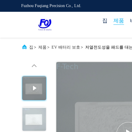
Fuzhou Fuqiang Precision Co., Ltd.
집
제품
집
>
제품
>
EV 배터리 보호
>
저열전도성을 패드를 대는 I