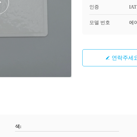
인증
IAT
모델 번호
에어
연락주세
색: