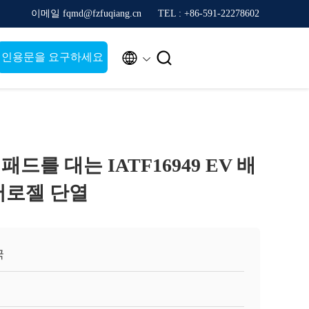
이메일 fqmd@fzfuqiang.cn
TEL : +86-591-22278602


인용문을 요구하세요
드를 대는 IATF16949 EV 배
어로젤 단열
국