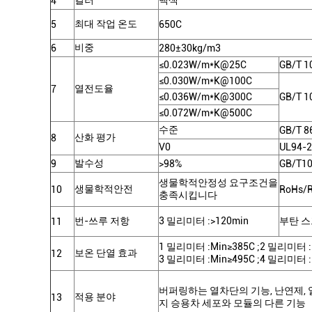
컬러
백색
4
최대 작업 온도
5
650C
비중
6
280±30kg/m3
≤0.023W/m*K@25C
GB/T 1
≤0.030W/m*K@100C
열전도율
7
≤0.036W/m*K@300C
GB/T 1
≤0.072W/m*K@500C
수준
GB/T 8
산화 평가
8
V0
UL94-
발수성
9
>98%
GB/T1
생물학적안정성 요구조건을
생물학적안전
10
RoHs/
충족시킵니다
번-쓰루 저항
3 밀리미터
:>120min
부탄 스
11
1 밀리미터
:
Min≥385C
;
2 밀리미터
:
보온 단열 효과
12
3 밀리미터
:
Min≥495C
;
4 밀리미터
:
버퍼링하는 열차단의 기능, 난연제, 
적용 분야
13
지 승용차 세포와 모듈의 다른 기능