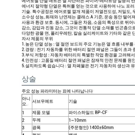
에어로젤 단열 매트는 열 차단하는 파이어-레타르당 일종의 
에너지 절약형 단열은 특허를 얻는 것으로 사용하여 나노 포
기술. 특수공정은 에어로젤 깔개 제품이 저열전도성, 저밀도,
소수성 성능, 화재와 난연제는 클래스 A 기준, 운송 동안 떨
사용과 환경 보호. 동시에, 그들은 차음, 소음의 특성으로 뛰
감소, 감압과 진동 감소, 그것이 전통적 단열 소재를 빈곤층으
다양한 광물 면, 폴리우레탄, 칼슘 실리케이트와 기타와 같은 단
자사 제품의 우위
1.높은 단열 성능 : 열 절연 보드의 주요 기능은 열 흐름 내
2.경량 : 전기 자동차를 위한 배터리 절연 패널은 그들이 초
3.부식 저항성 : 자동차 배터리의 특별한 작업 환경을 고려해서
4.안전성 : 고품질 배터리 절연 패널은 잠재적 안전 문제를 
5.설치하도록 쉽습니다 : 열 차폐물은 전기 자동차의 생산과 
상술
주요 성능 파라미터는 표에 나타납니다
아니
서브우예트
기술
오.
제품 모델
파이스하일드 BP-CF
1
두께
2
1~10mm
광폭
(주문형인) 1400±60mm
3