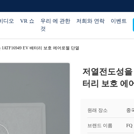
비디오
VR 쇼
우리 에 관한
저희와 연락
이벤트
것
ATF16949 EV 배터리 보호 에어로젤 단열
저열전도성을 패
터리 보호 에
원래 장소
중
브랜드 이름
FQ