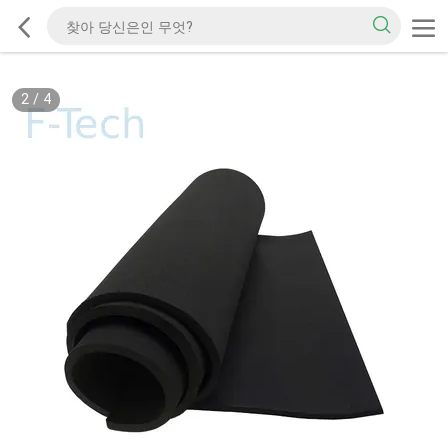
2
/
4