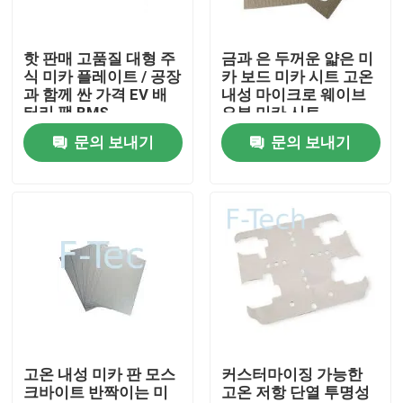
VR 쇼
핫 판매 고품질 대형 주
금과 은 두꺼운 얇은 미
식 미카 플레이트 / 공장
카 보드 미카 시트 고온
과 함께 싼 가격 EV 배
내성 마이크로 웨이브
우리 에 관한 것
터리 팩 BMS
오븐 미카 시트
문의 보내기
문의 보내기
공장 투어
품질 관리
저희와 연락
뉴스
고온 내성 미카 판 모스
커스터마이징 가능한
크바이트 반짝이는 미
고온 저항 단열 투명성
사건