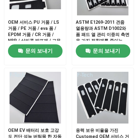
VR 쇼
OEM 서비스 PU 거품 / LS
ASTM E1269-2011 견줌
거품 / PE 거품 / eva 폼 /
열용량과 ASTM D1002와
EPDM 거품 / CR 거품 /
폼 패드 열 관리 이중의 측면
우리 에 관한 것
NBR / 살리콘 발포제 / 고무
을 가진 접착제를 줄이는
폼 / 단열재 Material/3M 테
OEM
문의 보내기
문의 보내기
이프
공장 투어
품질 관리
저희와 연락
뉴스
OEM EV 배터리 보호 고강
응력 보유 비율을 가진
사건
도 전단 성능 버팀목 한 자동
Customed OEM 서비스 거