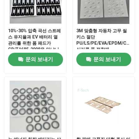
VR 쇼
10%-30% 압축 곡선 스트레
3M 맞춤형 자동차 고무 씰
우리 에 관한 것
스 유지율과 EV 배터리 열
키스 절단
관리를 위한 폼 패드가
PU/LS/PE/EVA/EPDM/CR/NBR
GB/T1685-2008을 만납니
실리콘 폼 접착제
다
공장 투어
문의 보내기
문의 보내기
품질 관리
저희와 연락
뉴스
사건