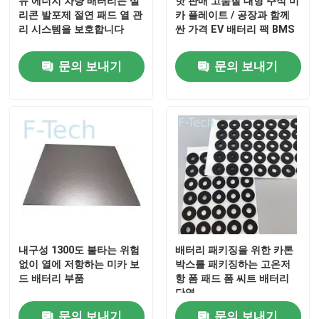
뉴 에너지 차량 배터리는 살
핫 판매 고품질 대형 주식 미
리콘 발포제 절연 패드 열 관
카 플레이트 / 공장과 함께
리 시스템을 보호합니다
싼 가격 EV 배터리 팩 BMS
인용 을 요청 하십시오
문의 보내기
문의 보내기
건전지 팩 봉합
배터리 온도 조절 장치
배터리 열 폭주 방지 장치
EV 배터리 열폭주
내구성 1300도 불타는 위험
배터리 패키징을 위한 카톤
고무 밀봉 벨소리
없이 열에 저항하는 미카 보
박스를 패키징하는 고온저
드 배터리 부품
항 폼 패드 폼 씨트 배터리
단열
배터리 단열
문의 보내기
문의 보내기